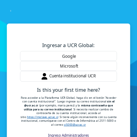
Skip to main content
Log in to Plataforma Instituc
Ingresar a UCR Global:
Google
Microsoft
Cuenta institucional UCR
Is this your first time here?
Para acceder a la Plataforma UCR Global, haga clic en el botón "Acceder
con cuenta institucional". Luego ingrese su correo institucional
sin el
@ucr.ac.cr
(por ejemplo, maria.perez) y la
misma contraseña que
utiliza para su correo institucional
. Si necesita realizar cambio de
contraseña de su cuenta institucional, acceda al
sitio
https://miclave.ucr.ac.cr
. Si tiene algún inconveniente con su cuenta
institucional, comuníquese con el Centro de Informática al 2511-5000 o
al correo
ci5000@ucr.ac.cr
Ingreso Administradores