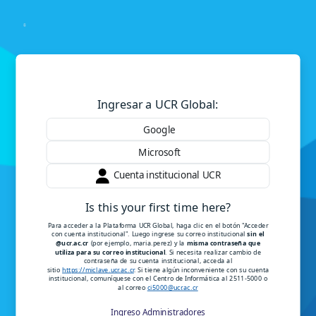
Skip to main content
Log in to Plataforma Instituc
Ingresar a UCR Global:
Google
Microsoft
Cuenta institucional UCR
Is this your first time here?
Para acceder a la Plataforma UCR Global, haga clic en el botón "Acceder
con cuenta institucional". Luego ingrese su correo institucional
sin el
@ucr.ac.cr
(por ejemplo, maria.perez) y la
misma contraseña que
utiliza para su correo institucional
. Si necesita realizar cambio de
contraseña de su cuenta institucional, acceda al
sitio
https://miclave.ucr.ac.cr
. Si tiene algún inconveniente con su cuenta
institucional, comuníquese con el Centro de Informática al 2511-5000 o
al correo
ci5000@ucr.ac.cr
Ingreso Administradores