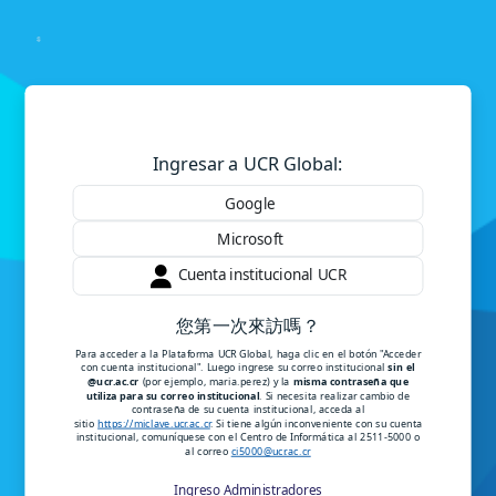
跳至主內容
登入到Plataforma Instituciona
Ingresar a UCR Global:
Google
Microsoft
Cuenta institucional UCR
您第一次來訪嗎？
Para acceder a la Plataforma UCR Global, haga clic en el botón "Acceder
con cuenta institucional". Luego ingrese su correo institucional
sin el
@ucr.ac.cr
(por ejemplo, maria.perez) y la
misma contraseña que
utiliza para su correo institucional
. Si necesita realizar cambio de
contraseña de su cuenta institucional, acceda al
sitio
https://miclave.ucr.ac.cr
. Si tiene algún inconveniente con su cuenta
institucional, comuníquese con el Centro de Informática al 2511-5000 o
al correo
ci5000@ucr.ac.cr
Ingreso Administradores