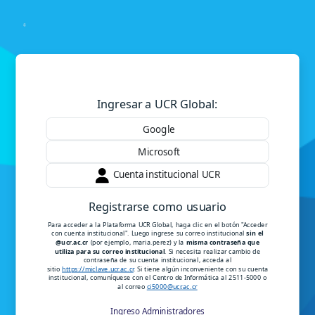
Salta al contenido principal
Entrar a Plataforma Instituci
Ingresar a UCR Global:
Google
Microsoft
Cuenta institucional UCR
Registrarse como usuario
Para acceder a la Plataforma UCR Global, haga clic en el botón "Acceder
con cuenta institucional". Luego ingrese su correo institucional
sin el
@ucr.ac.cr
(por ejemplo, maria.perez) y la
misma contraseña que
utiliza para su correo institucional
. Si necesita realizar cambio de
contraseña de su cuenta institucional, acceda al
sitio
https://miclave.ucr.ac.cr
. Si tiene algún inconveniente con su cuenta
institucional, comuníquese con el Centro de Informática al 2511-5000 o
al correo
ci5000@ucr.ac.cr
Ingreso Administradores