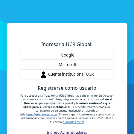
Salta al contenido principal
Entrar a Plataforma Instituci
Ingresar a UCR Global:
Google
Microsoft
Cuenta institucional UCR
Registrarse como usuario
Para acceder a la Plataforma UCR Global, haga clic en el botón "Acceder
con cuenta institucional". Luego ingrese su correo institucional
sin el
@ucr.ac.cr
(por ejemplo, maria.perez) y la
misma contraseña que
utiliza para su correo institucional
. Si necesita realizar cambio de
contraseña de su cuenta institucional, acceda al
sitio
https://miclave.ucr.ac.cr
. Si tiene algún inconveniente con su cuenta
institucional, comuníquese con el Centro de Informática al 2511-5000 o
al correo
ci5000@ucr.ac.cr
Ingreso Administradores